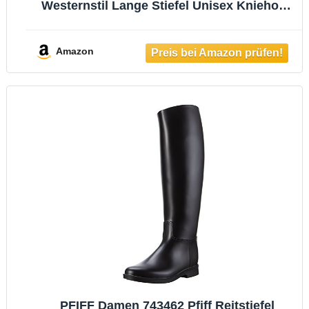
Westernstil Lange Stiefel Unisex Kniehohe
Stiefel Outdoor Frühling Herbst Große
Größe Ritterstiefel,Schwarz,43 EU
Amazon
PFIFF Damen 743462 Pfiff Reitstiefel