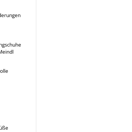
nderungen
ingschuhe
Meindl
olle
Füße