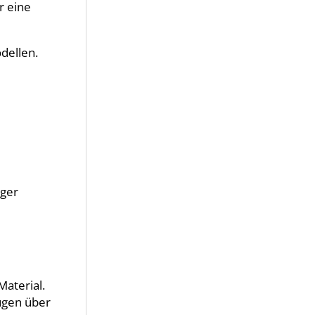
r eine
dellen.
iger
aterial.
fügen über