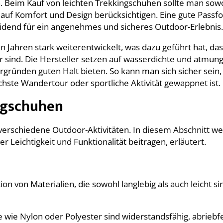
. Beim Kauf von leichten Trekkingschuhen sollte man sow
g auf Komfort und Design berücksichtigen. Eine gute Pass
eidend für ein angenehmes und sicheres Outdoor-Erlebnis.
n Jahren stark weiterentwickelt, was dazu geführt hat, das
 sind. Die Hersteller setzen auf wasserdichte und atmung
rgründen guten Halt bieten. So kann man sich sicher sein,
hste Wandertour oder sportliche Aktivität gewappnet ist.
ngschuhen
r verschiedene Outdoor-Aktivitäten. In diesem Abschnitt w
r Leichtigkeit und Funktionalität beitragen, erläutert.
 von Materialien, die sowohl langlebig als auch leicht si
e wie Nylon oder Polyester sind widerstandsfähig, abriebf