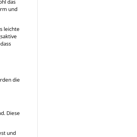
ohl das
form und
s leichte
saktive
 dass
erden die
nd. Diese
est und