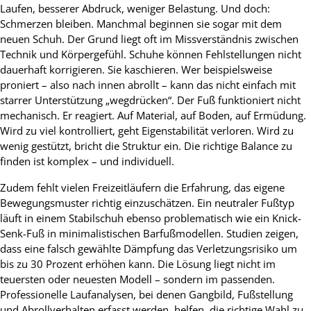
Laufen, besserer Abdruck, weniger Belastung. Und doch:
Schmerzen bleiben. Manchmal beginnen sie sogar mit dem
neuen Schuh. Der Grund liegt oft im Missverständnis zwischen
Technik und Körpergefühl. Schuhe können Fehlstellungen nicht
dauerhaft korrigieren. Sie kaschieren. Wer beispielsweise
proniert – also nach innen abrollt – kann das nicht einfach mit
starrer Unterstützung „wegdrücken“. Der Fuß funktioniert nicht
mechanisch. Er reagiert. Auf Material, auf Boden, auf Ermüdung.
Wird zu viel kontrolliert, geht Eigenstabilität verloren. Wird zu
wenig gestützt, bricht die Struktur ein. Die richtige Balance zu
finden ist komplex – und individuell.
Zudem fehlt vielen Freizeitläufern die Erfahrung, das eigene
Bewegungsmuster richtig einzuschätzen. Ein neutraler Fußtyp
läuft in einem Stabilschuh ebenso problematisch wie ein Knick-
Senk-Fuß in minimalistischen Barfußmodellen. Studien zeigen,
dass eine falsch gewählte Dämpfung das Verletzungsrisiko um
bis zu 30 Prozent erhöhen kann. Die Lösung liegt nicht im
teuersten oder neuesten Modell – sondern im passenden.
Professionelle Laufanalysen, bei denen Gangbild, Fußstellung
und Abrollverhalten erfasst werden, helfen, die richtige Wahl zu